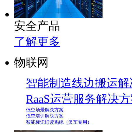
安全产品
了解更多
物联网
智能制造线边搬运解
RaaS运营服务解决
低空场景解决方案
低空培训解决方案
智能标识识读系统（叉车专用）