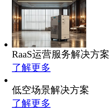
RaaS运营服务解决方案
了解更多
低空场景解决方案
了解更多