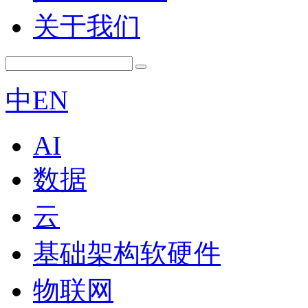
关于我们
中
EN
AI
数据
云
基础架构软硬件
物联网