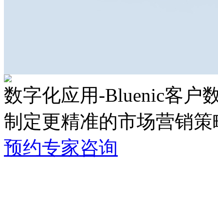
数字化应用-Bluenic客
制定更精准的市场营销策
预约专家咨询