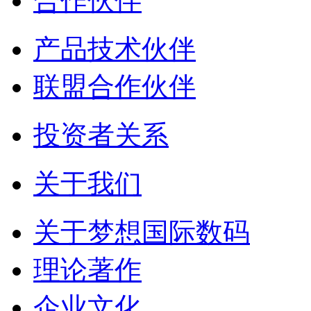
合作伙伴
产品技术伙伴
联盟合作伙伴
投资者关系
关于我们
关于梦想国际数码
理论著作
企业文化