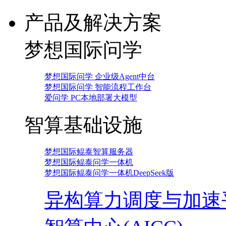
产品及解决方案
梦想国际问学
梦想国际问学 企业级Agent中台
梦想国际问学 智能流程工作台
爱问学 PC本地部署大模型
智算基础设施
梦想国际鲲泰智算服务器
梦想国际鲲泰问学一体机
梦想国际鲲泰问学一体机DeepSeek版
异构算力调度与加速