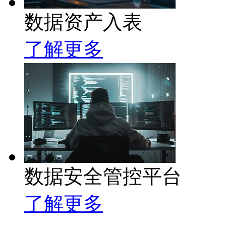
数据资产入表
了解更多
数据安全管控平台
了解更多