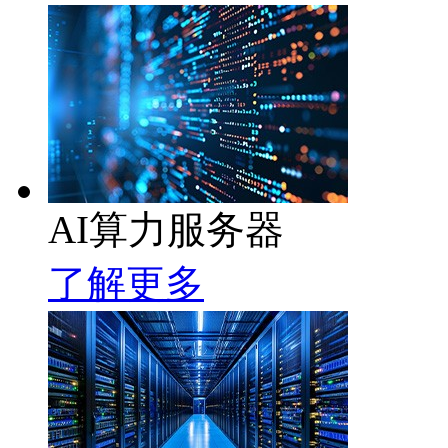
AI算力服务器
了解更多