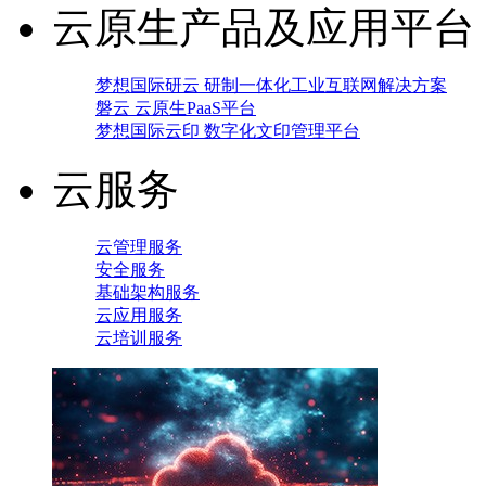
云原生产品及应用平台
梦想国际研云 研制一体化工业互联网解决方案
磐云 云原生PaaS平台
梦想国际云印 数字化文印管理平台
云服务
云管理服务
安全服务
基础架构服务
云应用服务
云培训服务