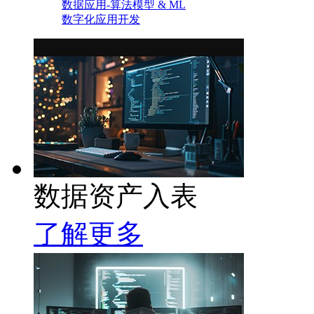
数据应用-算法模型 & ML
数字化应用开发
数据资产入表
了解更多