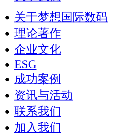
关于梦想国际数码
理论著作
企业文化
ESG
成功案例
资讯与活动
联系我们
加入我们