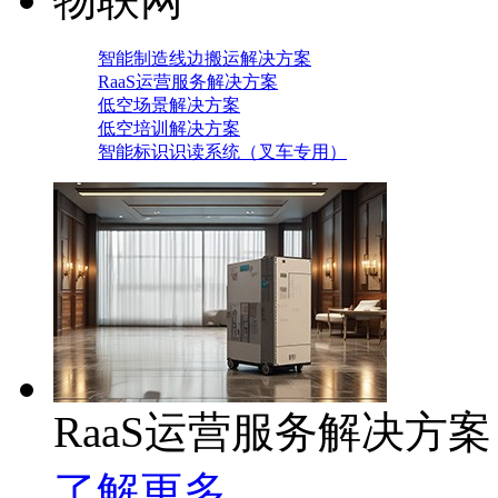
智能制造线边搬运解决方案
RaaS运营服务解决方案
低空场景解决方案
低空培训解决方案
智能标识识读系统（叉车专用）
RaaS运营服务解决方案
了解更多