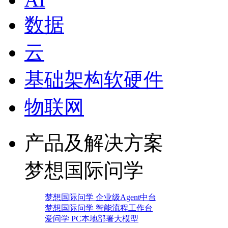
数据
云
基础架构软硬件
物联网
产品及解决方案
梦想国际问学
梦想国际问学 企业级Agent中台
梦想国际问学 智能流程工作台
爱问学 PC本地部署大模型