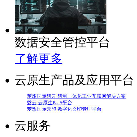
数据安全管控平台
了解更多
云原生产品及应用平台
梦想国际研云 研制一体化工业互联网解决方案
磐云 云原生PaaS平台
梦想国际云印 数字化文印管理平台
云服务