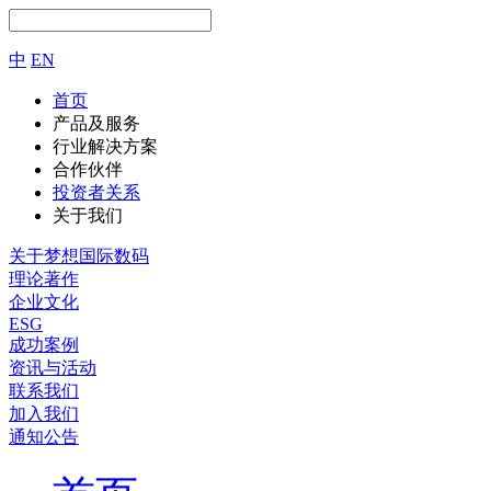
中
EN
首页
产品及服务
行业解决方案
合作伙伴
投资者关系
关于我们
关于梦想国际数码
理论著作
企业文化
ESG
成功案例
资讯与活动
联系我们
加入我们
通知公告